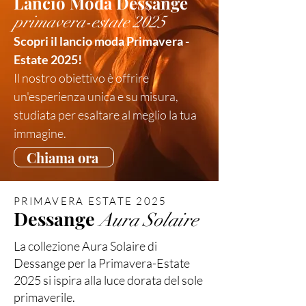
Lancio Moda Dessange
primavera-estate 2025
Scopri il lancio moda Primavera -
Estate 2025!
Il nostro obiettivo è offrire
un'esperienza unica e su misura,
studiata per esaltare al meglio la tua
immagine.
Chiama ora
PRIMAVERA ESTATE 2025
Dessange
Aura Solaire
La collezione Aura Solaire di
Dessange per la Primavera-Estate
2025 si ispira alla luce dorata del sole
primaverile.